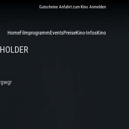
Gutscheine
Anfahrt zum Kino
Anmelden
Home
Filmprogramm
Events
Preise
Kino-Infos
Kino
EHOLDER
wgwgr