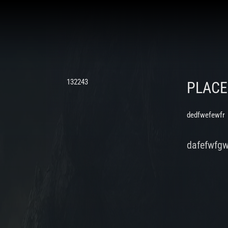
132243
PLAC
dedfwefewfr
dafefwfg