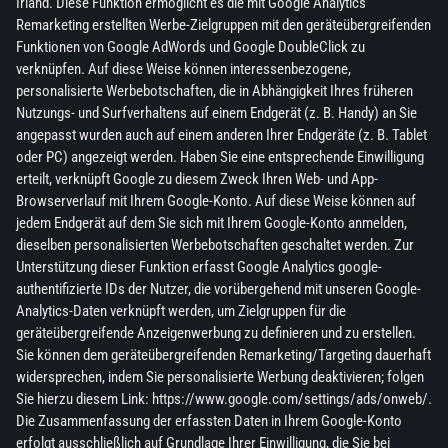
Irland. Diese Funktion ermöglicht es die mit Google Analytics
Remarketing erstellten Werbe-Zielgruppen mit den geräteübergreifenden
Funktionen von Google AdWords und Google DoubleClick zu
verknüpfen. Auf diese Weise können interessenbezogene,
personalisierte Werbebotschaften, die in Abhängigkeit Ihres früheren
Nutzungs- und Surfverhaltens auf einem Endgerät (z. B. Handy) an Sie
angepasst wurden auch auf einem anderen Ihrer Endgeräte (z. B. Tablet
oder PC) angezeigt werden. Haben Sie eine entsprechende Einwilligung
erteilt, verknüpft Google zu diesem Zweck Ihren Web- und App-
Browserverlauf mit Ihrem Google-Konto. Auf diese Weise können auf
jedem Endgerät auf dem Sie sich mit Ihrem Google-Konto anmelden,
dieselben personalisierten Werbebotschaften geschaltet werden. Zur
Unterstützung dieser Funktion erfasst Google Analytics google-
authentifizierte IDs der Nutzer, die vorübergehend mit unseren Google-
Analytics-Daten verknüpft werden, um Zielgruppen für die
geräteübergreifende Anzeigenwerbung zu definieren und zu erstellen.
Sie können dem geräteübergreifenden Remarketing/Targeting dauerhaft
widersprechen, indem Sie personalisierte Werbung deaktivieren; folgen
Sie hierzu diesem Link: https://www.google.com/settings/ads/onweb/.
Die Zusammenfassung der erfassten Daten in Ihrem Google-Konto
erfolgt ausschließlich auf Grundlage Ihrer Einwilligung, die Sie bei