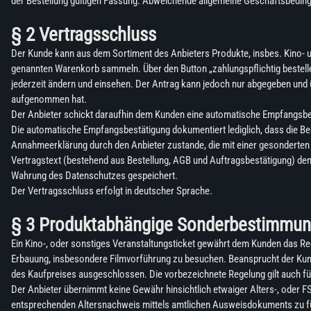
der Bestellung gültigen Fassung. Abweichende allgemeine Geschäftsbedingun
§ 2 Vertragsschluss
Der Kunde kann aus dem Sortiment des Anbieters Produkte, insbes. Kino- u
genannten Warenkorb sammeln. Über den Button „zahlungspflichtig bestelle
jederzeit ändern und einsehen. Der Antrag kann jedoch nur abgegeben und 
aufgenommen hat.
Der Anbieter schickt daraufhin dem Kunden eine automatische Empfangsbest
Die automatische Empfangsbestätigung dokumentiert lediglich, dass die Be
Annahmeerklärung durch den Anbieter zustande, die mit einer gesonderten E-
Vertragstext (bestehend aus Bestellung, AGB und Auftragsbestätigung) dem
Wahrung des Datenschutzes gespeichert.
Der Vertragsschluss erfolgt in deutscher Sprache.
§ 3 Produktabhängige Sonderbestimmu
Ein Kino-, oder sonstiges Veranstaltungsticket gewährt dem Kunden das Rec
Erbauung, insbesondere Filmvorführung zu besuchen. Beansprucht der Kunde d
des Kaufpreises ausgeschlossen. Die vorbezeichnete Regelung gilt auch fü
Der Anbieter übernimmt keine Gewähr hinsichtlich etwaiger Alters-, oder 
entsprechenden Altersnachweis mittels amtlichen Ausweisdokuments zu füh