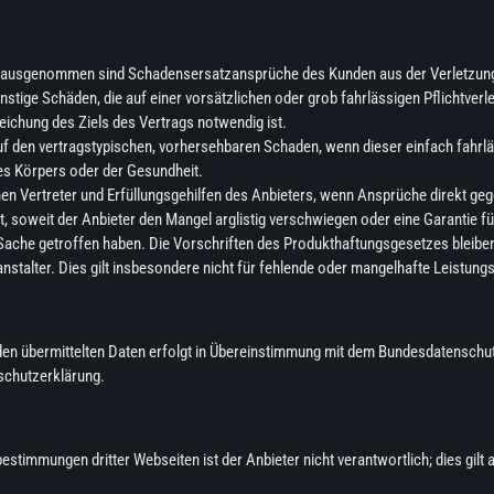
ausgenommen sind Schadensersatzansprüche des Kunden aus der Verletzung d
nstige Schäden, die auf einer vorsätzlichen oder grob fahrlässigen Pflichtverl
reichung des Ziels des Vertrags notwendig ist.
auf den vertragstypischen, vorhersehbaren Schaden, wenn dieser einfach fahrlä
s Körpers oder der Gesundheit.
hen Vertreter und Erfüllungsgehilfen des Anbieters, wenn Ansprüche direkt ge
 soweit der Anbieter den Mangel arglistig verschwiegen oder eine Garantie fü
 Sache getroffen haben. Die Vorschriften des Produkthaftungsgesetzes bleibe
ranstalter. Dies gilt insbesondere nicht für fehlende oder mangelhafte Leistung
unden übermittelten Daten erfolgt in Übereinstimmung mit dem Bundesdatensc
schutzerklärung.
stimmungen dritter Webseiten ist der Anbieter nicht verantwortlich; dies gilt a