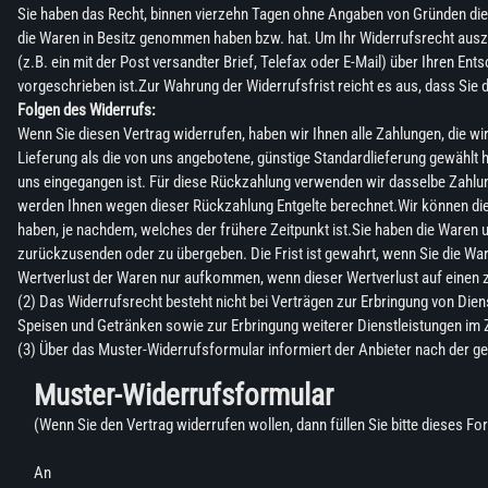
Sie haben das Recht, binnen vierzehn Tagen ohne Angaben von Gründen diesen
die Waren in Besitz genommen haben bzw. hat. Um Ihr Widerrufsrecht auszuü
(z.B. ein mit der Post versandter Brief, Telefax oder E-Mail) über Ihren E
vorgeschrieben ist.Zur Wahrung der Widerrufsfrist reicht es aus, dass Sie 
Folgen des Widerrufs:
Wenn Sie diesen Vertrag widerrufen, haben wir Ihnen alle Zahlungen, die wi
Lieferung als die von uns angebotene, günstige Standardlieferung gewählt 
uns eingegangen ist. Für diese Rückzahlung verwenden wir dasselbe Zahlungs
werden Ihnen wegen dieser Rückzahlung Entgelte berechnet.Wir können die
haben, je nachdem, welches der frühere Zeitpunkt ist.Sie haben die Waren 
zurückzusenden oder zu übergeben. Die Frist ist gewahrt, wenn Sie die Wa
Wertverlust der Waren nur aufkommen, wenn dieser Wertverlust auf einen 
(2) Das Widerrufsrecht besteht nicht bei Verträgen zur Erbringung von D
Speisen und Getränken sowie zur Erbringung weiterer Dienstleistungen im 
(3) Über das Muster-Widerrufsformular informiert der Anbieter nach der ge
Muster-Widerrufsformular
(Wenn Sie den Vertrag widerrufen wollen, dann füllen Sie bitte dieses F
An