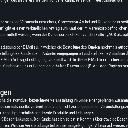
gen des Bestellers werden nicht anerkannt, es sei denn, der Anbieter stimmt i
nd sonstige Veranstaltungstickets, Concession-Artikel und Gutscheine auswäh
n“ gibt er einen verbindlichen Antrag zum Kauf der im Warenkorb befindliche
übermittelt werden, wenn der Kunde durch Klicken auf den Button „AGB akzept
ätigung per E-Mail zu, in welcher die Bestellung des Kunden nochmals aufgef
stellung des Kunden beim Anbieter eingegangen ist und stellt keine Annahme 
Mail (Auftragsbestätigung) versandt wird. In dieser E-Mail oder in einer sepa
 Kunden von uns auf einem dauerhaften Datenträger (E-Mail oder Papierausdr
ngen
ht, die individuell bezeichnete Veranstaltung im Sinne einer geplanten Zusa
ie individuelle, verbriefte Leistung nicht zur angegebenen Veranstaltungszei
r sonstige terminlich bestimmte Produkte und Leistungen.
FSK-Beschränkungen. Der Kunde hat sich selbst in Kenntnis über etwaige Besc
ren. Wird die Veranstaltungsteilnahme mangels gültigen Altersnachweises v