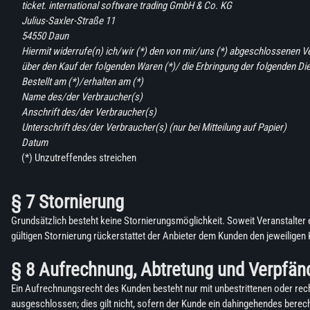
ticket. international software trading GmbH & Co. KG
Julius-Saxler-Straße 11
54550 Daun
Hiermit widerrufe(n) ich/wir (*) den von mir/uns (*) abgeschlossenen V
über den Kauf der folgenden Waren (*)/ die Erbringung der folgenden Die
Bestellt am (*)/erhalten am (*)
Name des/der Verbraucher(s)
Anschrift des/der Verbraucher(s)
Unterschrift des/der Verbraucher(s) (nur bei Mitteilung auf Papier)
Datum
(*) Unzutreffendes streichen
§ 7 Stornierung
Grundsätzlich besteht keine Stornierungsmöglichkeit. Soweit Veranstalter e
gültigen Stornierung rückerstattet der Anbieter dem Kunden den jeweiligen 
§ 8 Aufrechnung, Abtretung und Verpfä
Ein Aufrechnungsrecht des Kunden besteht nur mit unbestrittenen oder re
ausgeschlossen; dies gilt nicht, sofern der Kunde ein dahingehendes berec