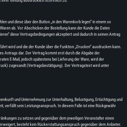
hrer Geltung ausdrücklich schriftlich zu.
len und diese über den Button „in den Warenkorb legen“ in einem so
n Waren ab. Vor Abschicken der Bestellung kann der Kunde die Daten
ieren“ diese Vertragsbedingungen akzeptiert und dadurch in seinen Antrag
ührt wird und die der Kunde über die Funktion „Drucken“ ausdrucken kann.
des Antrags dar. Der Vertrag kommt erst durch die Abgabe der
raten E-Mail, jedoch spätestens bei Lieferung der Ware, wird der
uck) zugesandt (Vertragsbestätigung). Der Vertragstext wird unter
mmenkunft und Unternehmung zur Unterhaltung, Belustigung, Ertüchtigung und
t, verfällt sein Leistungsanspruch. In diesem Falle ist eine Rückgewähr
hränkungen zu setzen und gegenüber dem jeweiligen Veranstalter einen
erweigert, besteht kein Rückerstattungsanspruch gegenüber dem Anbieter.