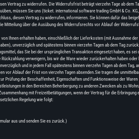
 Vertrag zu widerrufen. Die Widerrufsfrist beträgt vierzehn Tage ab dem Tag, 
ben, müssen Sie uns (ticket. international software trading GmbH & Co. KG, J
ntschluss, diesen Vertrag zu widerrufen, informieren. Sie können dafür das be
die Mitteilung über die Ausübung des Widerrufsrechts vor Ablauf der Widerrufs
r von Ihnen erhalten haben, einschließlich der Lieferkosten (mit Ausnahme der 
haben), unverzüglich und spätestens binnen vierzehn Tagen ab dem Tag zurückz
mittel, das Sie bei der ursprünglichen Transaktion eingesetzt haben, es sei 
 Rückzahlung verweigern, bis wir die Ware wieder zurückerhalten haben oder 
unverzüglich und in jedem Fall spätestens binnen vierzehn Tagen ab dem Tag, a
ren vor Ablauf der Frist von vierzehn Tagen absenden.Sie tragen die unmitte
zur Prüfung der Beschaffenheit, Eigenschaften und Funktionsweise der Waren 
ienstleistungen in den Bereichen Beherbergung zu anderen Zwecken als zu Wo
Zusammenhang mit Freizeitbetätigungen, wenn der Vertrag für die Erbringung e
setzlichen Regelung wie folgt:
ormular aus und senden Sie es zurück.)