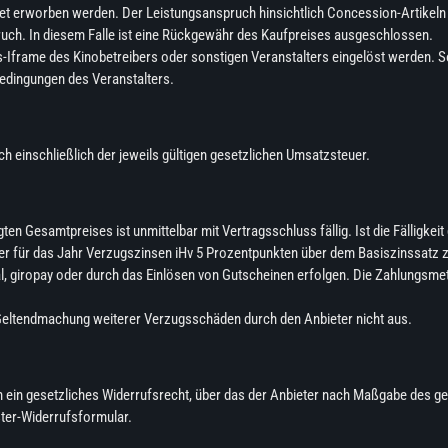
ket erworben werden. Der Leistungsanspruch hinsichtlich Concession-Artikel
pruch. In diesem Falle ist eine Rückgewähr des Kaufpreises ausgeschlossen.
frame des Kinobetreibers oder sonstigen Veranstalters eingelöst werden. Sow
bedingungen des Veranstalters.
ch einschließlich der jeweils gültigen gesetzlichen Umsatzsteuer.
n Gesamtpreises ist unmittelbar mit Vertragsschluss fällig. Ist die Fälligke
er für das Jahr Verzugszinsen iHv 5 Prozentpunkten über dem Basiszinssatz z
l, giropay oder durch das Einlösen von Gutscheinen erfolgen. Die Zahlungsmeth
 Geltendmachung weiterer Verzugsschäden durch den Anbieter nicht aus.
 ein gesetzliches Widerrufsrecht, über das der Anbieter nach Maßgabe des 
uster-Widerrufsformular.