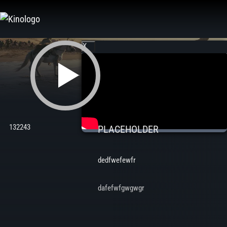
Zum
Inhalt
springen
X
132243
PLACEHOLDER
dedfwefewfr
dafefwfgwgwgr