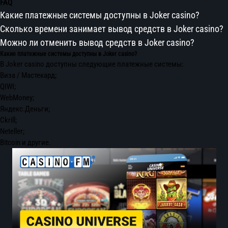
FAQ
Какие платежные системы доступны в Joker casino?
Сколько времени занимает вывод средств в Joker casino?
Можно ли отменить вывод средств в Joker casino?
Какие платежные системы доступны в Joker casino?
В Joker casino доступны следующие платежные системы:
Виза / Мастекард;
QIWI;
WebMoney;
Яндекс.Деньги;
Сkrill;
Neteller;
Bitcoin и другие.