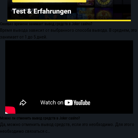
Сколько времени занимает вывод средств в Joker casino?
Время вывода зависит от выбранного способа вывода. В среднем, это
занимает от 1 до 5 дней.
Можно ли отменить вывод средств в Joker casino?
Да, можно отменить вывод средств, если это необходимо. Для этого
необходимо связаться с…