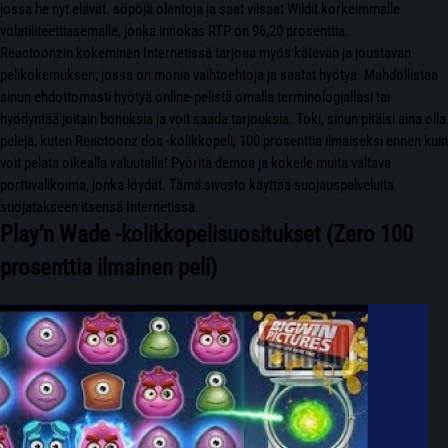
jossa he nyt elävät. söpöjä olentoja ja saat viisaat Wildit korkeimmalle
volatiliteettiasemalle, jonka innokas RTP on 96,20 prosenttia.
Reactoonzin kokeminen Internetissä tarjoaa myös kätevän ja joustavan
pelikokemuksen, jossa on monia vaihtoehtoja ja saatat hyötyä. Mahdollistaa
sinun ehdottomasti hyötyä online-pelistä omalla terminologiallasi tai
hyödyntää joitain bonuksia ja voit saada tarjouksia. Toki, sinun pitäisi aina olla
pelejä, kuten Reactoonz dos -kolikkopeli, 100 prosenttia ilmaiseksi ennen kuin
voit pelata oikealla valuutalla! Pyöritä demoa ja kokeile muita valtava
porttivalikoima, jonka löydät. Tämä sivusto käyttää suojauspalveluita
suojatakseen itsensä Internetissä.
Play’n Wade -kolikkopelisuositukset (Zero 100
prosenttia ilmainen peli)