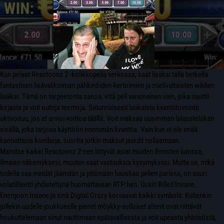
Kun pelaat Reactoonz 2 -kolikkopeliä verkossa, saat lisäksi tällä hetkellä
fantastisen lisävalikoiman pähkinöiden kertoimien ja mielivaltaisten wildien
lisäksi. Tämä on tarpeetonta sanoa, että peli varsinainen vain, joka nauttii
kirjasta ja voit outoja teemoja. Satunnaisesti laukaistu kvanttitoiminto
aktivoituu, jos et arvioi voittoa täällä. Voit maksaa uusimman lataustelakan
sisällä, joka tarjoaa käyttöön enemmän kvanttia. Vain kun ei ole enää
kannattavia komboja, suorita jotkin maksut jaardit nollaamaan.
Mainitse kaikki Reactoonz 2:een liittyvät asiat muiden ihmisten kanssa,
ilmaise näkemyksesi, muuten saat vastauksia kysymyksiisi. Mutta se, mikä
todella saa meidät jäämään ja pitämään hauskaa pelien parissa, on suuri
volatiliteetti yhdistettynä huomattavaan RTP:hen. Uusin Billed Insane,
Energoon Insane ja sinä Digital Crazy korvaavat kaikki symbolit. Kuitenkin
jollekin uudelle joukkueelle pienet möykky-sellaiset alienit ovat riittävät
houkuttelemaan sinut nauttimaan epätavallisesta ja voit upeasta yhteisöstä,