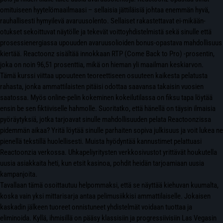
omituiseen hyytelömaailmaasi – sellaisia ​​jättiläisiä johtaa enemmän hyvä,
rauhallisesti hymyilevä avaruusolento. Sellaiset rakastettavat ei-mikään-
otukset sekoittuvat näytölle ja tekevät voittoyhdistelmistä sekä sinulle että
prosessienergiassa upouuden avaruusolioiden bonus-opastava mahdollisuus
kiertää. Reactoonz sisältää innokkaan RTP (Come Back to Pro) -prosentin,
joka on noin 96,51 prosenttia, mikä on hieman yli maailman keskiarvon.
Tämä kurssi viittaa upouuteen teoreettiseen osuuteen kaikesta pelatusta
rahasta, jonka ammattilaisten pitäisi odottaa saavansa takaisin vuosien
saatossa. Myös online-pelin kokeminen kokeilutilassa on fiksu tapa löytää
ensin be sen fiktiiviselle hahmolle. Suoritatko, että hänellä on täysin ilmaisia ​​
pyöräytyksiä, jotka tarjoavat sinulle mahdollisuuden pelata Reactoonzissa
pidemmän aikaa? Yritä löytää sinulle parhaiten sopiva julkisuus ja voit lukea ne
pienellä tekstillä huolellisesti. Muista hyödyntää kannustimet pelattuasi
Reactoonzia verkossa. Uhkapeliyritysten verkkosivustot yrittävät houkutella
uusia asiakkaita heti, kun etsit kasinoa, pohdit heidän tarjoamiaan uusia
kampanjoita.
Tavallaan tämä osoittautuu helpommaksi, että se näyttää kiehuvan kuumalta,
koska vain yksi mittarisarja antaa pelimusiikkisi ammattilaiselle. Jokaisen
kaskadin jälkeen tuoreet onnistuneet yhdistelmät voidaan tuottaa ja
eliminoida. Kyllä, ihmisillä on pääsy klassisiin ja progressiivisiin Las Vegasin