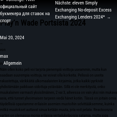
Nächste:
eleven Simply
официальный сайт
Zum
Reactoonz Position Nauti ilmaisista
Exchanging No-deposit Excess
букмекера для ставок на
Inhalt
Exchanging Lenders 2024*
→
спорт
Play’n Wade Portsista 2024
springen
Mai 20, 2024
—
von
max
Allgemein
in
Näin ollen koko peli voi tarjota pienempiä voittoja useammin, mutta kun
saadaan suurempia voittoja, ne voivat olla korkeita. Pelissä on useita
rakastettuja, värikkäitä ulkomaalaisten kirjaimia, jotka kaikki pyrkivät
yhdistämään paikkaan sidottuja ystäviään. Sillä ei ole merkitystä, onko
muukalainen varmasti yksisilmäinen, 2 vai 3, aiheessa on vain yksi niin mukava
asia, että tunnet ylivoimaisen tarpeen viedä hänet kotiin.
Tässä on joitain omia
täydellisiä opastamme erilaisiin asemien muotoihin selvittääksemme, kuinka
mitkä muutokset auttavat sinua ketään muuta, jota voit pelata. Reactoonzia
varten on olemassa monia erilaisia ​​vertailukelpoisia satamia, mutta jopa