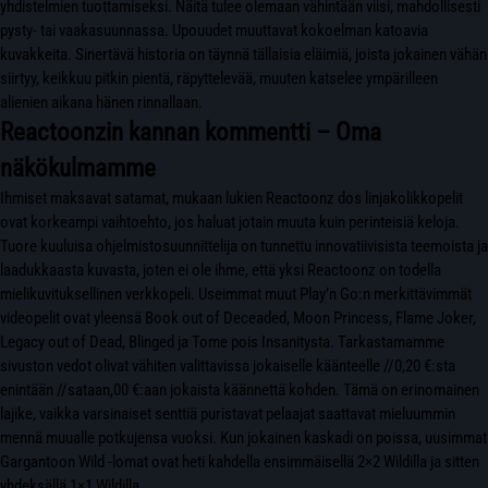
yhdistelmien tuottamiseksi. Näitä tulee olemaan vähintään viisi, mahdollisesti
pysty- tai vaakasuunnassa. Upouudet muuttavat kokoelman katoavia
kuvakkeita. Sinertävä historia on täynnä tällaisia ​​eläimiä, joista jokainen vähän
siirtyy, keikkuu pitkin pientä, räpyttelevää, muuten katselee ympärilleen
alienien aikana hänen rinnallaan.
Reactoonzin kannan kommentti – Oma
näkökulmamme
Ihmiset maksavat satamat, mukaan lukien Reactoonz dos linjakolikkopelit
ovat korkeampi vaihtoehto, jos haluat jotain muuta kuin perinteisiä keloja.
Tuore kuuluisa ohjelmistosuunnittelija on tunnettu innovatiivisista teemoista ja
laadukkaasta kuvasta, joten ei ole ihme, että yksi Reactoonz on todella
mielikuvituksellinen verkkopeli. Useimmat muut Play’n Go:n merkittävimmät
videopelit ovat yleensä Book out of Deceaded, Moon Princess, Flame Joker,
Legacy out of Dead, Blinged ja Tome pois Insanitysta. Tarkastamamme
sivuston vedot olivat vähiten valittavissa jokaiselle käänteelle //0,20 €:sta
enintään //sataan,00 €:aan jokaista käännettä kohden. Tämä on erinomainen
lajike, vaikka varsinaiset senttiä puristavat pelaajat saattavat mieluummin
mennä muualle potkujensa vuoksi. Kun jokainen kaskadi on poissa, uusimmat
Gargantoon Wild -lomat ovat heti kahdella ensimmäisellä 2×2 Wildilla ja sitten
yhdeksällä 1×1 Wildilla.