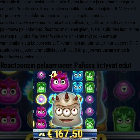
värikkäisiin ulkomaalaisten kirjaimiin. Eloisa kuvansa ja nautinnollisen pelin
ansiosta Reactoonz oli osallistujien suosikki maailmanlaajuisesti. Videopeli
tarjoaa myös ruudukosta riippuvan tyylin ja käyttää loistavaa
suoratoistokelamekanismia, mikä tuo osallistujia, joilla on jännittävä ja sinä
palkitseva pelikokemus. Reactoonz on energinen, avaruusolioiden inspiroima
asemapeli, jonka Play’letter Wade one on kehittänyt poikkeamaan
vanhanaikaisista kelaporteista. Pikemminkin ne toimivat erinomaisessa 7 × 7 -
ruudukossa, jossa ammattilaiset voittivat 5 tai paljon vastaavan symbolin
kehittyvien ryhmien avulla.
Reactoonzin pelaamiseen Pafissa liittyvät edut