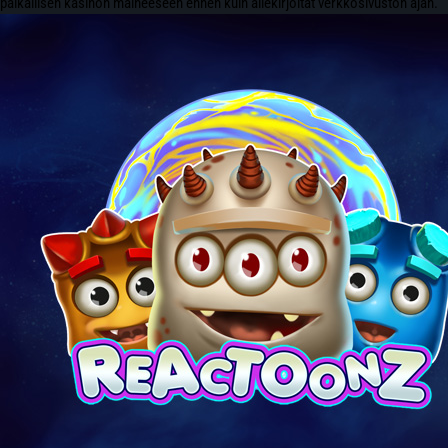
paikallisen kasinon maineeseen ennen kuin allekirjoitat verkkosivuston ajan.