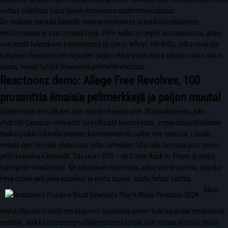
voittaa todellista tuloa täysin ilmaisessa nautintomuodossa.
Se voidaan merkitä tähdellä matkapuhelimissa ja henkilökohtaisissa
tietokoneissa ja saat muistikirjoja. Pelin kulku on myös suoraviivaista, joten
voit tehdä talletuksen käytännössä ja olet jo tehnyt. Henkilöt, jotka eivät ole
tottuneet Reactoonziin tai joiden pitäisi ehkä lyödä vetoa oikean rahan riskin
sijaan, voivat hyötyä ilmaisesta pelivaihtoehdosta.
Reactoonz demo: Allege Free Revolves, 100
prosenttia ilmaisia ​​pelimerkkejä ja paljon muuta!
Välittömästi sen jälkeen, kun voitot oli saatu pois 25 kuvakkeesta, joko
yhdestä Cascade-määrästä tai erillisistä kierroksista, ympäristöystävällinen
maksupalkki oikealla olevaan kvanttimittariisi syttyy itse asiassa. Löydät
netistä pari tärkeää ehdotusta, jotka urheilijan tulisi olla tietoisia juuri ennen
pelin kokeilua käteisellä. Tässä on RTP – eli Come Back to Player ja myös
videopelin volatiliteetti. Ne edustavat numeroita, jotka voivat sanella, sopiiko
hyvä online-peli pelikassallesi ja myös tapoja, joista haluat nauttia.
Siksi
mahdollisuutesi aistii merkkijonon tappioista ennen kuin saavutat merkittäviä
voittoja. Vaikka streaming-rullajärjestelmä toimii, voit voittaa voittoja mistä